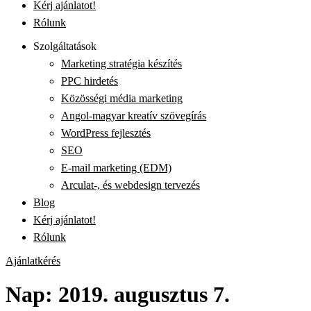
Kérj ajánlatot!
Rólunk
Szolgáltatások
Marketing stratégia készítés
PPC hirdetés
Közösségi média marketing
Angol-magyar kreatív szövegírás
WordPress fejlesztés
SEO
E-mail marketing (EDM)
Arculat-, és webdesign tervezés
Blog
Kérj ajánlatot!
Rólunk
Ajánlatkérés
Nap:
2019. augusztus 7.