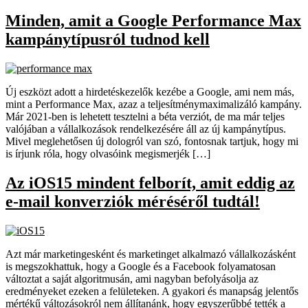
Minden, amit a Google Performance Max
kampánytípusról tudnod kell
Új eszközt adott a hirdetéskezelők kezébe a Google, ami nem más,
mint a Performance Max, azaz a teljesítménymaximalizáló kampány.
Már 2021-ben is lehetett tesztelni a béta verziót, de ma már teljes
valójában a vállalkozások rendelkezésére áll az új kampánytípus.
Mivel meglehetősen új dologról van szó, fontosnak tartjuk, hogy mi
is írjunk róla, hogy olvasóink megismerjék […]
Az iOS15 mindent felborít, amit eddig az
e-mail konverziók méréséről tudtál!
Azt már marketingesként és marketinget alkalmazó vállalkozásként
is megszokhattuk, hogy a Google és a Facebook folyamatosan
változtat a saját algoritmusán, ami nagyban befolyásolja az
eredményeket ezeken a felületeken. A gyakori és manapság jelentős
mértékű változásokról nem állítanánk, hogy egyszerűbbé tették a