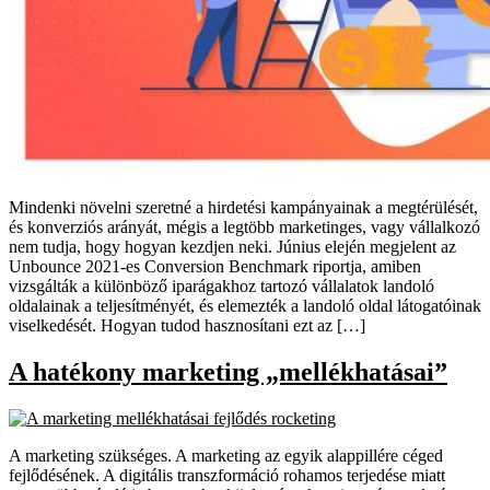
Mindenki növelni szeretné a hirdetési kampányainak a megtérülését,
és konverziós arányát, mégis a legtöbb marketinges, vagy vállalkozó
nem tudja, hogy hogyan kezdjen neki. Június elején megjelent az
Unbounce 2021-es Conversion Benchmark riportja, amiben
vizsgálták a különböző iparágakhoz tartozó vállalatok landoló
oldalainak a teljesítményét, és elemezték a landoló oldal látogatóinak
viselkedését. Hogyan tudod hasznosítani ezt az […]
A hatékony marketing „mellékhatásai”
A marketing szükséges. A marketing az egyik alappillére céged
fejlődésének. A digitális transzformáció rohamos terjedése miatt