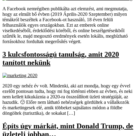
A Facebook nemrégiben publikálta azt elemzést, ami megmutatja,
hogy az elmúlt bő évben (2019 Április-2020 Szeptember) milyen
témákról beszéltek a Facebook-ot használó, 18 éven felüli
felhasználók egyes országokban. Ezt az emberek online
viselkedéséből, érdeklődési köréből, és online beszélgetéseikből
szűrték le, majd megosztó eredmények esetén lokális, megbízható
forrásokhoz fordultak megerősítés végett.
3 kulcsfontosságú tanulság, amit 2020
tanított nekünk
2020 egy nehéz év volt. Mindenki, aki azt mondja, hogy egy évvel
ezelőtt pontosan tudta, hogy mi fog történni ebben az évben, és neki
nem kellett kikukáznia a 2020-ra összeállított üzleti stratégiáját, az
hazudik. 🙂 Előre nem látható nehézségek gördültek a vállalkozók
és marketingesek elé, amik többeket sajnálatos módon a földbe
döngöltek (turisztika), de sokakat […]
Építs úgy márkát, mint Donald Trump, de
üzletelj jobban…