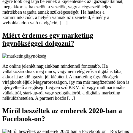
egyre több cég látja be ennek a kijelentésnek az igazságtartalmát,
még akkor is, ha ezelőtt a vezetők, vagy a cégvezető teljes
mértékben tagadta annak szükségességét. Ha hatásos a
kommunikációd, a helyén vannak az üzeneteid, élmény a
weboldaladon való navigáció, […]
Miért érdemes egy marketing
ügynökséggel dolgozni?
Az online jelenlét napjainkban mindennél fontosabb. Ha
vállalkozásodnak még nincs, vagy nem elég erős a digitális lába,
akkor itt az idő igazán jól kiépíteni. A marketing ügynökségek
virágkorát éljük Magyaroroszágon, így ma már megfizethető áron is
igényelhető a segítség. Legyen szó KKV-ról vagy multinacionális
vállalatról, start-up-ról vagy szolgáltatóról, a digitális marketing
nélkülözhetetlen. A partneri közös […]
Miről beszéltek az emberek 2020-ban a
Facebook-on?