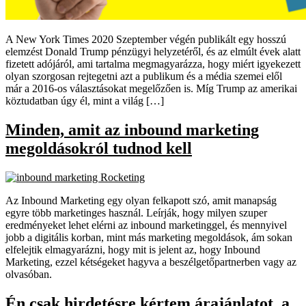
A New York Times 2020 Szeptember végén publikált egy hosszú
elemzést Donald Trump pénzügyi helyzetéről, és az elmúlt évek alatt
fizetett adójáról, ami tartalma megmagyarázza, hogy miért igyekezett
olyan szorgosan rejtegetni azt a publikum és a média szemei elől
már a 2016-os választásokat megelőzően is. Míg Trump az amerikai
köztudatban úgy él, mint a világ […]
Minden, amit az inbound marketing
megoldásokról tudnod kell
Az Inbound Marketing egy olyan felkapott szó, amit manapság
egyre több marketinges használ. Leírják, hogy milyen szuper
eredményeket lehet elérni az inbound marketinggel, és mennyivel
jobb a digitális korban, mint más marketing megoldások, ám sokan
elfelejtik elmagyarázni, hogy mit is jelent az, hogy Inbound
Marketing, ezzel kétségeket hagyva a beszélgetőpartnerben vagy az
olvasóban.
Én csak hirdetésre kértem árajánlatot, a