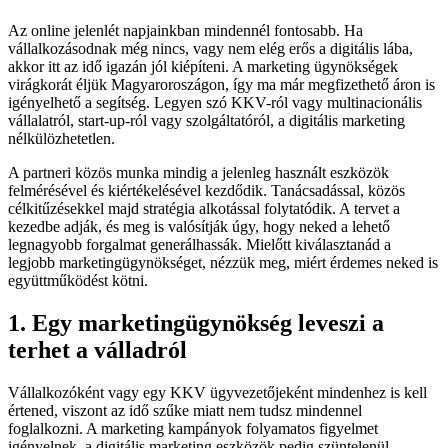
Az online jelenlét napjainkban mindennél fontosabb. Ha
vállalkozásodnak még nincs, vagy nem elég erős a digitális lába,
akkor itt az idő igazán jól kiépíteni. A marketing ügynökségek
virágkorát éljük Magyaroroszágon, így ma már megfizethető áron is
igényelhető a segítség. Legyen szó KKV-ról vagy multinacionális
vállalatról, start-up-ról vagy szolgáltatóról, a digitális marketing
nélkülözhetetlen.
A partneri közös munka mindig a jelenleg használt eszközök
felmérésével és kiértékelésével kezdődik. Tanácsadással, közös
célkitűzésekkel majd stratégia alkotással folytatódik. A tervet a
kezedbe adják, és meg is valósítják úgy, hogy neked a lehető
legnagyobb forgalmat generálhassák. Mielőtt kiválasztanád a
legjobb marketingügynökséget, nézzük meg, miért érdemes neked is
együttműködést kötni.
1. Egy marketingügynökség leveszi a
terhet a válladról
Vállalkozóként vagy egy KKV ügyvezetőjeként mindenhez is kell
értened, viszont az idő szűke miatt nem tudsz mindennel
foglalkozni. A marketing kampányok folyamatos figyelmet
igényelnek, a digitális marketing eszközök pedig szüntelenül