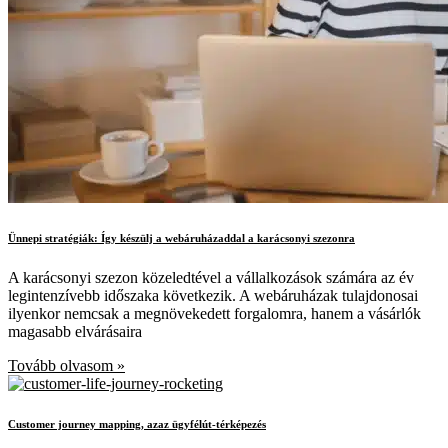
Ünnepi stratégiák: Így készülj a webáruházaddal a karácsonyi szezonra
A karácsonyi szezon közeledtével a vállalkozások számára az év
legintenzívebb időszaka következik. A webáruházak tulajdonosai
ilyenkor nemcsak a megnövekedett forgalomra, hanem a vásárlók
magasabb elvárásaira
Tovább olvasom »
Customer journey mapping, azaz ügyfélút-térképezés