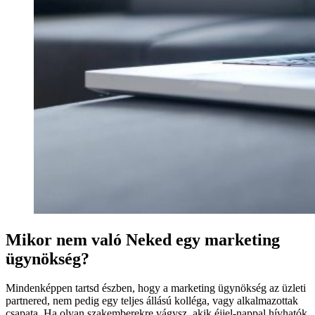
Mikor nem való Neked egy marketing
ügynökség?
Mindenképpen tartsd észben, hogy a marketing ügynökség az üzleti
partnered, nem pedig egy teljes állású kolléga, vagy alkalmazottak
csapata. Ha olyan szakemberekre vágysz, akik éjjel-nappal hívhatók