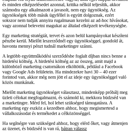
és minden elképzelésedet azonnal, kritika nélkül teljesítik, akkor
számodra egy alkalmazott a javasolt, nem egy ügynökség. Az
ügynökségek több másik ügyféllel is együtt dolgoznak, ezért
sokszor nem tudják annyira rugalmasan kezelni az ad-hoc hívásokat,
vagy azonnal belevetni magukat az általad elképzelt tevékenységbe.
Egy marketing stratégiát, tervet és azon belül kampányokat készíteni
pénzbe kerül. Mielőtt leszerződnél egy ügynökséggel, gondold át,
havonta mennyi pénzt tudnál marketingre szánni.
A legtöbb együttműködési szerződésbe foglalt díjban nincs benne a
hirdetési költség. A hirdetési költség az az összeg, amit majd a
különböző marketing csatornákon elköltötök, például a Facebook
vagy Google Ads felületein. Ha mindezekre havi 30 – 40 ezer
forintod van, akkor még nem jött el az ideje egy ügynökséggel való
közös munkának.
Mielőtt marketing ügynökséget választasz, mindenképp próbálj meg
üzleti célokat megfogalmazni, és számold ki, mekkora büdzséd van
a marketingre. Mérd fel, hol lehet szükséged támogatásra. A
marketing egy eszköz a kezedben ahhoz, hogy megismertesd a
vállalkozásodat és termékedet a célközönséggel.
Ha segítségre van szükséged ahhoz, hogy elérd őket, vagy átmenjen
az üzenet, és büdzséd is van rá,
bátran válassz