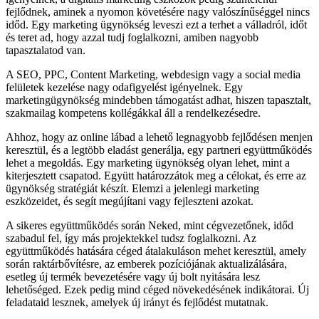
fejlődnek, aminek a nyomon követésére nagy valószínűséggel nincs
időd. Egy marketing ügynökség leveszi ezt a terhet a válladról, időt
és teret ad, hogy azzal tudj foglalkozni, amiben nagyobb
tapasztalatod van.
A SEO, PPC, Content Marketing, webdesign vagy a social media
felületek kezelése nagy odafigyelést igényelnek. Egy
marketingügynökség mindebben támogatást adhat, hiszen tapasztalt,
szakmailag kompetens kollégákkal áll a rendelkezésedre.
Ahhoz, hogy az online lábad a lehető legnagyobb fejlődésen menjen
keresztül, és a legtöbb eladást generálja, egy partneri együttműködés
lehet a megoldás. Egy marketing ügynökség olyan lehet, mint a
kiterjesztett csapatod. Együtt határozzátok meg a célokat, és erre az
ügynökség stratégiát készít. Elemzi a jelenlegi marketing
eszközeidet, és segít megújítani vagy fejleszteni azokat.
A sikeres együttműködés során Neked, mint cégvezetőnek, időd
szabadul fel, így más projektekkel tudsz foglalkozni. Az
együttműködés hatására céged átalakuláson mehet keresztül, amely
során raktárbővítésre, az emberek pozíciójának aktualizálására,
esetleg új termék bevezetésére vagy új bolt nyitására lesz
lehetőséged. Ezek pedig mind céged növekedésének indikátorai. Új
feladataid lesznek, amelyek új irányt és fejlődést mutatnak.