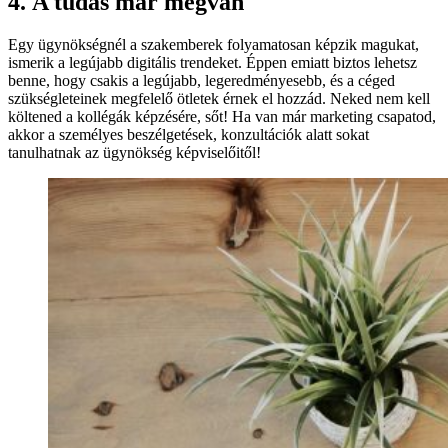
4. A tudás már megvan
Egy ügynökségnél a szakemberek folyamatosan képzik magukat,
ismerik a legújabb digitális trendeket. Éppen emiatt biztos lehetsz
benne, hogy csakis a legújabb, legeredményesebb, és a céged
szükségleteinek megfelelő ötletek érnek el hozzád. Neked nem kell
költened a kollégák képzésére, sőt! Ha van már marketing csapatod,
akkor a személyes beszélgetések, konzultációk alatt sokat
tanulhatnak az ügynökség képviselőitől!