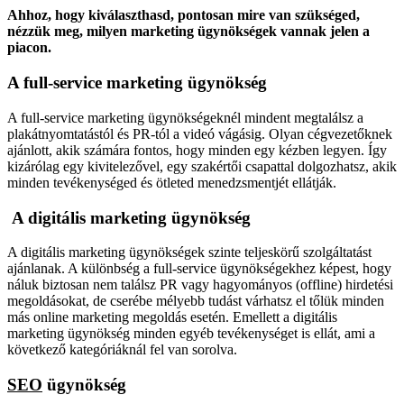
Ahhoz, hogy kiválaszthasd, pontosan mire van szükséged,
nézzük meg, milyen marketing ügynökségek vannak jelen a
piacon.
A full-service marketing ügynökség
A full-service marketing ügynökségeknél mindent megtalálsz a
plakátnyomtatástól és PR-tól a videó vágásig. Olyan cégvezetőknek
ajánlott, akik számára fontos, hogy minden egy kézben legyen. Így
kizárólag egy kivitelezővel, egy szakértői csapattal dolgozhatsz, akik
minden tevékenységed és ötleted menedzsmentjét ellátják.
A digitális marketing ügynökség
A digitális marketing ügynökségek szinte teljeskörű szolgáltatást
ajánlanak. A különbség a full-service ügynökségekhez képest, hogy
náluk biztosan nem találsz PR vagy hagyományos (offline) hirdetési
megoldásokat, de cserébe mélyebb tudást várhatsz el tőlük minden
más online marketing megoldás esetén. Emellett a digitális
marketing ügynökség minden egyéb tevékenységet is ellát, ami a
következő kategóriáknál fel van sorolva.
SEO
ügynökség