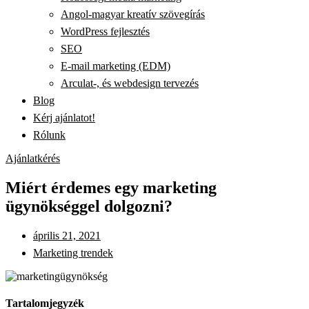
Angol-magyar kreatív szövegírás
WordPress fejlesztés
SEO
E-mail marketing (EDM)
Arculat-, és webdesign tervezés
Blog
Kérj ajánlatot!
Rólunk
Ajánlatkérés
Miért érdemes egy marketing
ügynökséggel dolgozni?
április 21, 2021
Marketing trendek
Tartalomjegyzék