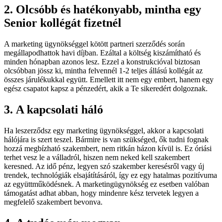
2. Olcsóbb és hatékonyabb, mintha egy
Senior kollégát fizetnél
A marketing ügynökséggel kötött partneri szerződés során
megállapodhattok havi díjban. Ezáltal a költség kiszámítható és
minden hónapban azonos lesz. Ezzel a konstrukcióval biztosan
olcsóbban jössz ki, mintha felvennél 1-2 teljes állású kollégát az
összes járulékukkal együtt. Emellett itt nem egy embert, hanem egy
egész csapatot kapsz a pénzedért, akik a Te sikeredért dolgoznak.
3. A kapcsolati háló
Ha leszerződsz egy marketing ügynökséggel, akkor a kapcsolati
hálójára is szert teszel. Bármire is van szükséged, ők tudni fognak
hozzá megbízható szakembert, nem ritkán házon kívül is. Ez óriási
terhet vesz le a válladról, hiszen nem neked kell szakembert
keresned. Az idő pénz, legyen szó szakember keresésről vagy új
trendek, technológiák elsajátításáról, így ez egy hatalmas pozitívuma
az együttműködésnek. A marketingügynökség ez esetben valóban
támogatást adhat abban, hogy mindenre kész tervetek legyen a
megfelelő szakembert bevonva.