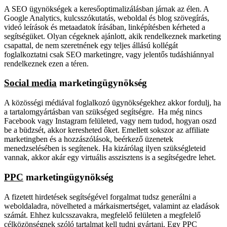
A SEO ügynökségek a keresőoptimalizálásban járnak az élen. A
Google Analytics, kulcsszókutatás, weboldal és blog szövegírás,
videó leírások és metaadatok írásában, linképítésben kérheted a
segítségüket. Olyan cégeknek ajánlott, akik rendelkeznek marketing
csapattal, de nem szeretnének egy teljes állású kollégát
foglalkoztatni csak SEO marketingre, vagy jelentős tudáshiánnyal
rendelkeznek ezen a téren.
Social media
marketingügynökség
A közösségi médiával foglalkozó ügynökségekhez akkor fordulj, ha
a tartalomgyártásban van szükséged segítségre. Ha még nincs
Facebook vagy Instagram felületed, vagy nem tudod, hogyan oszd
be a büdzsét, akkor keresheted őket. Emellett sokszor az affiliate
marketingben és a hozzászólások, beérkező üzenetek
menedzselésében is segítenek. Ha kizárólag ilyen szükségleteid
vannak, akkor akár egy virtuális asszisztens is a segítségedre lehet.
PPC
marketingügynökség
A fizetett hirdetések segítségével forgalmat tudsz generálni a
weboldaladra, növelheted a márkaismertséget, valamint az eladások
számát. Ehhez kulcsszavakra, megfelelő felületen a megfelelő
célközönségnek szóló tartalmat kell tudni gyártani. Egy PPC