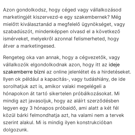
Azon gondolkodsz, hogy céged vagy vállalkozásod
marketingjét kiszervezd-e egy szakembernek? Még
mielőtt kiválasztanád a megfelelő ügynökséget, vagy
szabadúszót, mindenképpen olvasd el a következő
ismérveket, melyekről azonnal felismerheted, hogy
átver a marketingesed.
Rengeteg oka van annak, hogy a cégvezetők, vagy
vállalkozók elgondolkodnak azon, hogy itt az
ideje
szakemberre bízni
az online jelenlétet és a hirdetéseket.
Ilyen ok például a kapacitás-, vagy tudáshiány, de ide
sorolhatjuk azt is, amikor valaki megelégeli a
hónapokon át tartó sikertelen próbálkozásokat. Mi
mindig azt javasoljuk, hogy az aláírt szerződésben
legyen egy 3 hónapos próbaidő, ami alatt a két fél
közül bárki felmondhatja azt, ha valami nem a tervek
szerint alakul. Mi is mindig ilyen konstrukcióban
dolgozunk.