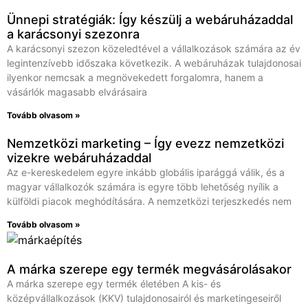
Ünnepi stratégiák: Így készülj a webáruházaddal
a karácsonyi szezonra
A karácsonyi szezon közeledtével a vállalkozások számára az év
legintenzívebb időszaka következik. A webáruházak tulajdonosai
ilyenkor nemcsak a megnövekedett forgalomra, hanem a
vásárlók magasabb elvárásaira
Tovább olvasom »
Nemzetközi marketing – Így evezz nemzetközi
vizekre webáruházaddal
Az e-kereskedelem egyre inkább globális iparággá válik, és a
magyar vállalkozók számára is egyre több lehetőség nyílik a
külföldi piacok meghódítására. A nemzetközi terjeszkedés nem
Tovább olvasom »
A márka szerepe egy termék megvásárolásakor
A márka szerepe egy termék életében A kis- és
középvállalkozások (KKV) tulajdonosairól és marketingeseiről