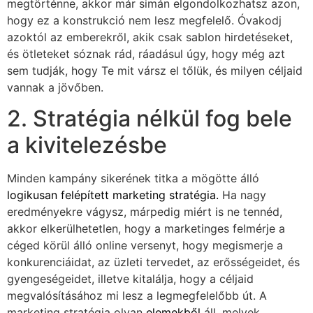
megtörténne, akkor már simán elgondolkozhatsz azon,
hogy ez a konstrukció nem lesz megfelelő. Óvakodj
azoktól az emberekről, akik csak sablon hirdetéseket,
és ötleteket sóznak rád, ráadásul úgy, hogy még azt
sem tudják, hogy Te mit vársz el tőlük, és milyen céljaid
vannak a jövőben.
2. Stratégia nélkül fog bele
a kivitelezésbe
Minden kampány sikerének titka a mögötte álló
logikusan felépített marketing stratégia.
Ha nagy
eredményekre vágysz, márpedig miért is ne tennéd,
akkor elkerülhetetlen, hogy a marketinges felmérje a
céged körül álló online versenyt, hogy megismerje a
konkurenciáidat, az üzleti tervedet, az erősségeidet, és
gyengeségeidet, illetve kitalálja, hogy a céljaid
megvalósításához mi lesz a legmegfelelőbb út. A
marketing stratégia olyan
elemekből
áll, melyek