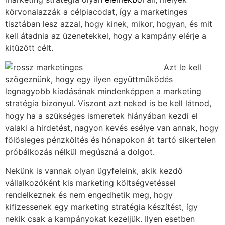
körvonalazzák a célpiacodat, így a marketinges
tisztában lesz azzal, hogy kinek, mikor, hogyan, és mit
kell átadnia az üzenetekkel, hogy a kampány elérje a
kitűzött célt.
Azt le kell
szögeznünk, hogy egy ilyen együttműködés
legnagyobb kiadásának mindenképpen a marketing
stratégia bizonyul. Viszont azt neked is be kell látnod,
hogy ha a szükséges ismeretek hiányában kezdi el
valaki a hirdetést, nagyon kevés esélye van annak, hogy
fölösleges pénzköltés és hónapokon át tartó sikertelen
próbálkozás nélkül megúszná a dolgot.
Nekünk is vannak olyan ügyfeleink, akik kezdő
vállalkozóként kis marketing költségvetéssel
rendelkeznek és nem engedhetik meg, hogy
kifizessenek egy marketing stratégia készítést, így
nekik csak a kampányokat kezeljük. Ilyen esetben