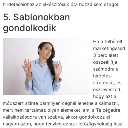
hirdetéseidhez az elkészítésük óta hozzá sem szagol.
5. Sablonokban
gondolkodik
Ha a felbérelt
marketingesed
3 perc alatt
összeállítja
számodra a
hirdetési
stratégiát, és
észreveszed,
hogy ezt a
módszert szinte bármilyen cégnél lehetne alkalmazni,
mert nem tartalmaz olyan elemeket, ami a Te cégedre,
vállalkozásodra van szabva, akkor gondolkozz el
nagyon azon, hogy tényleg ez az illető/ügynökség lesz