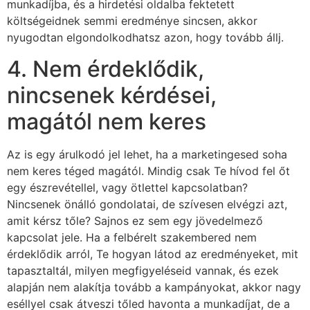
munkadíjba, és a hirdetési oldalba fektetett
költségeidnek semmi eredménye sincsen, akkor
nyugodtan elgondolkodhatsz azon, hogy tovább állj.
4. Nem érdeklődik,
nincsenek kérdései,
magától nem keres
Az is egy árulkodó jel lehet, ha a marketingesed soha
nem keres téged magától. Mindig csak Te hívod fel őt
egy észrevétellel, vagy ötlettel kapcsolatban?
Nincsenek önálló gondolatai, de szívesen elvégzi azt,
amit kérsz tőle? Sajnos ez sem egy jövedelmező
kapcsolat jele. Ha a felbérelt szakembered nem
érdeklődik arról, Te hogyan látod az eredményeket, mit
tapasztaltál, milyen megfigyeléseid vannak, és ezek
alapján nem alakítja tovább a kampányokat, akkor nagy
eséllyel csak átveszi tőled havonta a munkadíjat, de a