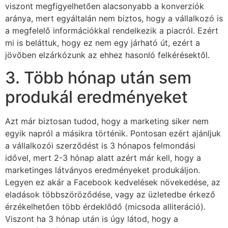
viszont megfigyelhetően alacsonyabb a konverziók
aránya, mert egyáltalán nem biztos, hogy a vállalkozó is
a megfelelő információkkal rendelkezik a piacról. Ezért
mi is beláttuk, hogy ez nem egy járható út, ezért a
jövőben elzárkózunk az ehhez hasonló felkérésektől.
3. Több hónap után sem
produkál eredményeket
Azt már biztosan tudod, hogy a marketing siker nem
egyik napról a másikra történik. Pontosan ezért ajánljuk
a vállalkozói szerződést is 3 hónapos felmondási
idővel, mert 2-3 hónap alatt azért már kell, hogy a
marketinges látványos eredményeket produkáljon.
Legyen ez akár a Facebook kedvelések növekedése, az
eladások többszöröződése, vagy az üzletedbe érkező
érzékelhetően több érdeklődő (micsoda alliteráció).
Viszont ha 3 hónap után is úgy látod, hogy a