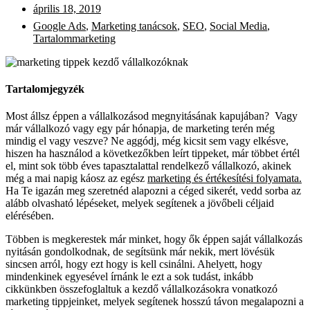
április 18, 2019
Google Ads
,
Marketing tanácsok
,
SEO
,
Social Media
,
Tartalommarketing
Tartalomjegyzék
Most állsz éppen a vállalkozásod megnyitásának kapujában? Vagy
már vállalkozó vagy egy pár hónapja, de marketing terén még
mindig el vagy veszve? Ne aggódj, még kicsit sem vagy elkésve,
hiszen ha használod a következőkben leírt tippeket, már többet értél
el, mint sok több éves tapasztalattal rendelkező vállalkozó, akinek
még a mai napig káosz az egész
marketing és értékesítési folyamata.
Ha Te igazán meg szeretnéd alapozni a céged sikerét, vedd sorba az
alább olvasható lépéseket, melyek segítenek a jövőbeli céljaid
elérésében.
Többen is megkerestek már minket, hogy ők éppen saját vállalkozás
nyitásán gondolkodnak, de segítsünk már nekik, mert lövésük
sincsen arról, hogy ezt hogy is kell csinálni. Ahelyett, hogy
mindenkinek egyesével írnánk le ezt a sok tudást, inkább
cikkünkben összefoglaltuk a kezdő vállalkozásokra vonatkozó
marketing tippjeinket, melyek segítenek hosszú távon megalapozni a