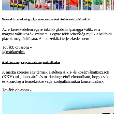
Nemzetközi marketing – Így evezz nemzetközi vizekre webáruházaddal
Az e-kereskedelem egyre inkább globális iparággá válik, és a
magyar vállalkozók számára is egyre több lehetőség nyílik a külföldi
piacok meghódítására. A nemzetközi terjeszkedés nem
Tovább olvasom »
A márka szerepe egy termék megvásárolásakor
A márka szerepe egy termék életében A kis- és középvállalkozások
(KKV) tulajdonosairól és marketingeseiről elmondható, hogy csak
és kizárólag a termékeikre vagy szolgáltatásaikra koncentrálnak —
Tovább olvasom »