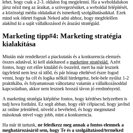
lehet, hogy csak a 2-3. oldalon fog megjelenni. Ha a weboldalukon
jársz nézd meg az áraikat, a szövegezésüket, a weboldal felépítését,
a közösségi média oldalaikat és ismerkedj szolgáltatásaikkal. Ezek
mind sok ötletet fognak Neked adni ahhoz, hogy megfelelően
alakítsd ki a saját vállalkozásod és árazási stratégiád.
Marketing tipp#4: Marketing stratégia
kialakítása
Miután már rendelkezel a piackutatás és a konkurencia elemzés
összes adatával, ki kell alakítanod a
marketing stratégiád.
Azért
fontos, hogy ezt előre kitaláld és összeírd, mert ha már lesznek
ügyfeleid nem lesz rá időd, és pár hónap elteltével észre fogod
venni, hogy ha cél és logika nélkül hirdetgetsz, bele-bele nyúlsz 1-2
praktikába, és folyamatosan változtatsz valamin a vállalkozásoddal
kapcsolatban, akkor nem lesznek hosszú távon jó eredményeid.
A marketing stratégia kiépítése fontos, hogy kérdéses helyzetben is
tudj hova fordulni. Ez segít abban, hogy elér célpiacod, hogy javítsd
az online jelenléted, növeld a bevételed, és hogy megmutasd
másoknak mivel vagy jobb, mint a konkurencia.
Ha már itt tartunk,
ne feledkezz meg annak a fontos elemnek a
meghatározásáról sem, hogy Te és a szolgáltatásod/terméked