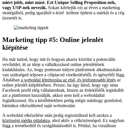
miért jobb, mint másé. Ezt Unique Selling Proposition-nek,
vagy USP-nek nevezik.
Sokan kifelejtik ezt az érvet a marketing
stratégiából, pedig igazából e-köré kellene építeni a márkát és a cég
üzenetét is.
Marketing tipp #5: Online jelenlét
kiépítése
Ha már tudod, hogy mit és hogyan akarsz közölni a potenciális
vevőiddel, itt az ideje a vállalkozásod online jelenlétének
kialakítására. Az, hogy pontosan milyen platformok alkalmazására
van szükséged teljesen a célpiacod viselkedésétől, és igényétől függ.
Általában
a weboldal létrehozása az első, és legfontosabb lépés
az
online jelenlét kiépítésében. Persze, ha úgy látod, hogy egy sima
Facebook profil elég vállalatodnak, hiszen az érdeklődők leginkább
azt a platformot használják, akkor nem kell a weboldallal
foglalkoznod. Ha a későbbiekben pedig mégis máshogy gondolod,
bármikor elkészítheted saját websiteodat.
A weboldal elkészítése után pedig regisztrálnod kell azokra a
közösségi média oldalakra
, ahol aktív a célközönséged. Ez nagyban
függ a termékedtől és szolgáltatásodtól is. Pédául, ha vizuálisan