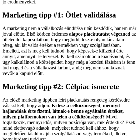
jó eredményeket.
Marketing tipp #1: Ötlet validálása
A marketing nem a vállalkozás elindítása után kezdődik, hanem már
jóval előtte. Első körben érdemes
alapos piackutatást végezned
az
ötleteddel kapcsolatban, hogy megtudd, lesz-e olyan társadalmi
réteg, aki lát valós értéket a termékben vagy szolgáltatásban.
Emellett, azt is meg kell tudnod, hogy képesek-e kifizetni érte
annyit, amennyit Te tervezel. Ki kell számolnod a kiadásaidat, és
úgy kalkulálnod a költségeidet, hogy még a kezdeti fázisban is fenn
tud magad és a vállalkozást tartani, amíg még nem sorakoznak
vevők a kapuid előtt.
Marketing tipp #2: Célpiac ismerete
Az előző marketing tippben leírt piackutatás rengeteg kérdésedre
választ kell, hogy adjon.
Ki lesz a célközönséged
,
mennyit
hajlandóak érte fizetni, látnak-e benne egyáltalán értéket,
milyen platformokon van jelen a célközönséged?
Mivel
foglalkozik, mennyi idős, milyen pozíciója van, mik érdeklik? Ezek
mind életbevágó adatok, melyeket tudnod kell ahhoz, hogy
megfelelően tálald majd a szolgáltatásod vagy terméked, illetve,
hogy hirdetni tudd azt.