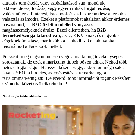
attraktív termékeid, vagy szolgáltatásod van, mondjuk
lakberendezés, fotózás, vagy egyedi ruhák forgalmazása,
valószínűleg a Pinterest, Facebook és az Instagram lesz a legjobb
választás számodra. Ezeket a platformokat általában akkor érdemes
használnod, ha
B2C üzleti modelled van,
azaz
magánszemélyeknek árulsz. Ezzel ellentétben, ha
B2B
terméked/szolgáltatásod van
, azaz, KKV-knak, és nagyobb
cégeknek árusítasz, már inkább a LinkedIn-t kell aktívabban
használnod a Facebook mellett.
Persze itt még nagyon nincsen vége a marketing tevékenységek
sorozatának, de ezek a marketing tippek bőven adnak Neked több
hetes elfoglaltságot. Ha ezzel készen vagy, akkor jön még csak a
java, a
SEO
, a
hirdetés
, az értékesítés, a remarketing,
a
tartalommarketing
stb. De ezekről több információt fogunk készíteni
számodra következő cikkeinkben!
Nézd meg a többi cikkünket is: