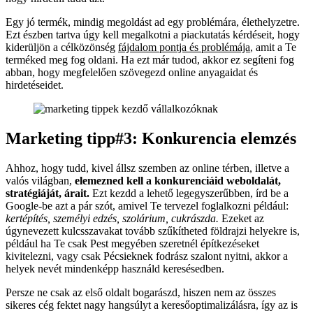
Egy jó termék, mindig megoldást ad egy problémára, élethelyzetre.
Ezt észben tartva úgy kell megalkotni a piackutatás kérdéseit, hogy
kiderüljön a célközönség
fájdalom pontja és problémája
, amit a Te
terméked meg fog oldani. Ha ezt már tudod, akkor ez segíteni fog
abban, hogy megfelelően szövegezd online anyagaidat és
hirdetéseidet.
Marketing tipp#3: Konkurencia elemzés
Ahhoz, hogy tudd, kivel állsz szemben az online térben, illetve a
valós világban,
elemezned kell a konkurenciáid weboldalát,
stratégiáját, árait.
Ezt kezdd a lehető legegyszerűbben, írd be a
Google-be azt a pár szót, amivel Te tervezel foglalkozni például:
kertépítés, személyi edzés, szolárium, cukrászda.
Ezeket az
úgynevezett kulcsszavakat tovább szűkítheted földrajzi helyekre is,
például ha Te csak Pest megyében szeretnél építkezéseket
kivitelezni, vagy csak Pécsieknek fodrász szalont nyitni, akkor a
helyek nevét mindenképp használd keresésedben.
Persze ne csak az első oldalt bogarászd, hiszen nem az összes
sikeres cég fektet nagy hangsúlyt a keresőoptimalizálásra, így az is