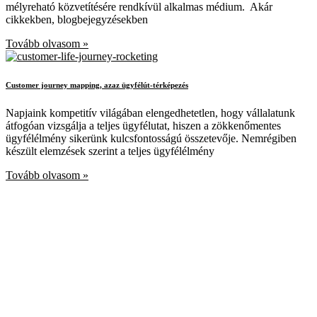
mélyreható közvetítésére rendkívül alkalmas médium. Akár
cikkekben, blogbejegyzésekben
Tovább olvasom »
Customer journey mapping, azaz ügyfélút-térképezés
Napjaink kompetitív világában elengedhetetlen, hogy vállalatunk
átfogóan vizsgálja a teljes ügyfélutat, hiszen a zökkenőmentes
ügyfélélmény sikerünk kulcsfontosságú összetevője. Nemrégiben
készült elemzések szerint a teljes ügyfélélmény
Tovább olvasom »