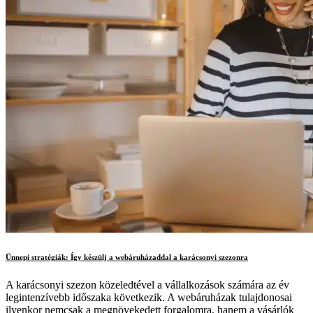
Ünnepi stratégiák: Így készülj a webáruházaddal a karácsonyi szezonra
A karácsonyi szezon közeledtével a vállalkozások számára az év
legintenzívebb időszaka következik. A webáruházak tulajdonosai
ilyenkor nemcsak a megnövekedett forgalomra, hanem a vásárlók